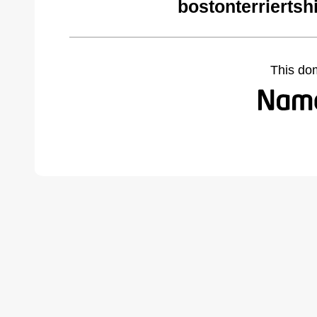
bostonterriertsh
This do